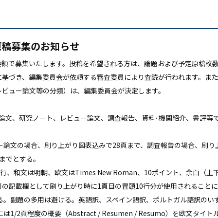
原稿募集のお知らせ
要領で募集いたします。投稿を希望される方は、論題および予定原稿枚
に基づき、編集委員会が依頼する審査委員により査読が行われます。ま
レビュー論文等の分類）は、編集委員会が決定します。
論文、研究ノート、レビュー論文、調査報告、資料･機関紹介、書評等
ー論文の場合、刷り上がり図表込みで28頁まで、調査報告の場合、刷り
までとする。
行、和文は明朝、欧文はTimes New Roman、10ポイント、余白（
の記載欄として刷り上がり時に1頁目の冒頭10行分が使用されること
する。副題の多用は避ける。英語訳、スペイン語訳、ポルトガル語訳のい
2頁程度の概要（Abstract / Resumen / Resumo）を欧文タ