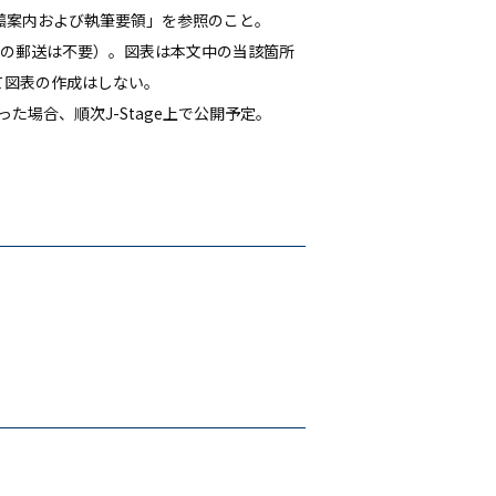
稿案内および執筆要領」を参照のこと。
体の郵送は不要）。図表は本文中の当該箇所
て図表の作成はしない。
場合、順次J-Stage上で公開予定。