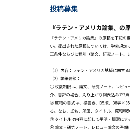
投稿募集
『ラテン・アメリカ論集』の
『ラテン・アメリカ論集』の原稿を下記の
い。提出された原稿については、学会規定
正条件ならびに種別（論文、研究ノート、
（1）内容：ラテン・アメリカ地域に関する
（2）執筆要領：
① 枚数制限は、論文、研究ノート、レビュ
介、書評の場合、刷り上がり図表込みで7頁
② 原稿の書式は、横書き、B5版、38字×35
る。なお、氏名、所属、タイトル、原稿種別
③ タイトルは内容に即して平明・簡潔に
④ 論文・研究ノート、レビュー論文の巻頭には1/