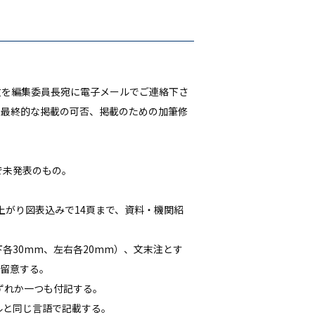
数を編集委員長宛に電子メールでご連絡下さ
た最終的な掲載の可否、掲載のための加筆修
で未発表のもの。
上がり図表込みで14頁まで、資料・機関紹
上下各30mm、左右各20mm）、文末注とす
に留意する。
ずれか一つも付記する。
イトルと同じ言語で記載する。