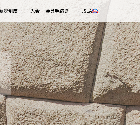
顕彰制度
入会・ 会員手続き
JSLA
』