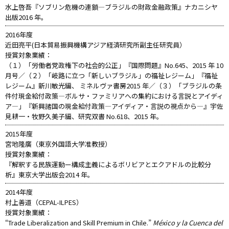
水上啓吾『ソブリン危機の連鎖―ブラジルの財政金融政策』ナカニシヤ
出版2016 年。
2016年度
近田亮平(日本貿易振興機構アジア経済研究所副主任研究員）
授賞対象業績：
（１）「労働者党政権下の社会的公正」『国際問題』No.645、2015 年 10
月号／（２）「岐路に立つ「新しいブラジル」の福祉レジーム」『福祉
レジーム』新川敏光編、 ミネルヴァ書房2015 年／（３）「ブラジルの条
件付現金給付政策―ボルサ・ファミリアへの集約における言説とアイディ
ア―」『新興諸国の現金給付政策―アイディア・言説の視点から―』宇佐
見耕一・牧野久美子編、研究双書 No.618、2015 年。
2015年度
宮地隆廣（東京外国語大学准教授）
授賞対象業績：
『解釈する民族運動ー構成主義によるボリビアとエクアドルの比較分
析』東京大学出版会2014 年。
2014年度
村上善道（CEPAL-ILPES）
授賞対象業績：
“Trade Liberalization and Skill Premium in Chile.”
México y la Cuenca del