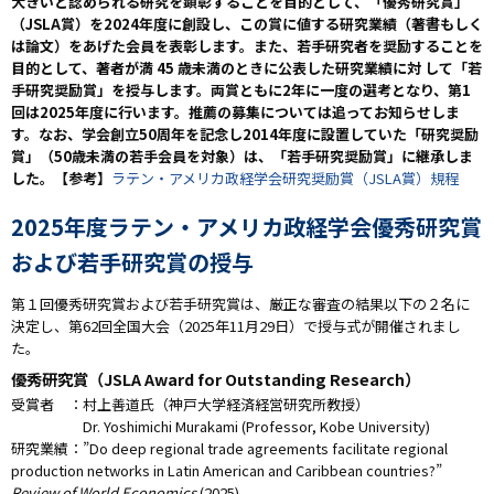
大きいと認められる研究を顕彰することを目的として、「優秀研究賞」
（JSLA賞）を2024年度に創設し、この賞に値する研究業績（著書もしく
は論文）をあげた会員を表彰します。また、若手研究者を奨励することを
目的として、著者が満 45 歳未満のときに公表した研究業績に対 して「若
手研究奨励賞」を授与します。両賞ともに2年に一度の選考となり、第1
回は2025年度に行います。推薦の募集については追ってお知らせしま
す。なお、学会創立50周年を記念し2014年度に設置していた「研究奨励
賞」（50歳未満の若手会員を対象）は、「若手研究奨励賞」に継承しま
した。【参考】
ラテン・アメリカ政経学会研究奨励賞（JSLA賞）規程
2025年度ラテン・アメリカ政経学会優秀研究賞
および若手研究賞の授与
第１回優秀研究賞および若手研究賞は、厳正な審査の結果以下の２名に
決定し、第62回全国大会（2025年11月29日）で授与式が開催されまし
た。
優秀研究賞（JSLA Award for Outstanding Research）
受賞者 ：村上善道氏（神戸大学経済経営研究所教授）
Dr. Yoshimichi Murakami (Professor, Kobe University)
研究業績：”Do deep regional trade agreements facilitate regional
production networks in Latin American and Caribbean countries?”
Review of World Economics
(2025).