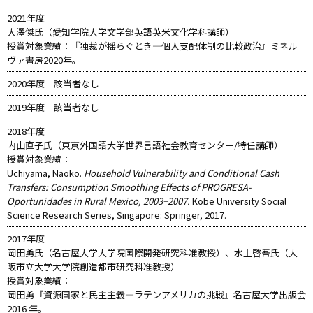
2021年度
大澤傑氏（愛知学院大学文学部英語英米文化学科講師）
授賞対象業績：『独裁が揺らぐとき―個人支配体制の比較政治』ミネル
ヴァ書房2020年。
2020年度 該当者なし
2019年度 該当者なし
2018年度
内山直子氏（東京外国語大学世界言語社会教育センター/特任講師）
授賞対象業績：
Uchiyama, Naoko.
Household Vulnerability and Conditional Cash
Transfers: Consumption Smoothing Effects of PROGRESA-
Oportunidades in Rural Mexico, 2003−2007.
Kobe University Social
Science Research Series, Singapore: Springer, 2017.
2017年度
岡田勇氏（名古屋大学大学院国際開発研究科准教授）、水上啓吾氏（大
阪市立大学大学院創造都市研究科准教授）
授賞対象業績：
岡田勇『資源国家と民主主義―ラテンアメリカの挑戦』名古屋大学出版会
2016 年。