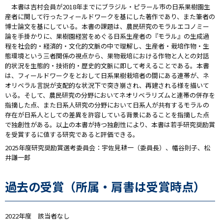
本書は吉村会員が2018年までにブラジル・ピラール市の日系果樹園生
産者に関して行ったフィールドワークを基にした著作であり、また筆者の
博士論文を基にしている。本書の課題は、農民研究のモラルエコノミー
論を手掛かりに、果樹園経営をめぐる日系生産者の『モラル』の生成過
程を社会的・経済的・文化的文脈の中で理解し、生産者・栽培作物・生
態環境という三者関係の視点から、果物栽培における作物と人との対話
的状況を生態的・技術的・歴史的文脈に即して考えることである。本書
は、フィールドワークをとおして日系果樹栽培者の間にある連帯が、ネ
オリベラル言説が支配的な状況下で突き崩され、再建される様を描いて
いる。そして、農民研究の分野においてネオリベラリズムと連帯の併存を
指摘した点、また日系人研究の分野において日系人が共有するモラルの
存在が日系人としての差異を許容している背景にあることを指摘した点
で独創性がある。以上の本書が持つ独創性により、本書は若手研究奨励賞
を受賞するに値する研究であると評価できる。
2025年度研究奨励賞選考委員会：宇佐見耕一（委員長）、幡谷則子、松
井謙一郎
過去の受賞（所属・肩書は受賞時点）
2022年度 該当者なし