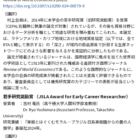
https://doi.org/10.1007/s10290-024-00579-9
《講評》
村上会員は、2014年に本学会の若手研究賞（旧研究奨励賞）を受賞
（CEPAL在籍時に執筆の論文が対象）されているが、その後も貿易分野に
おけるデータ分析を軸として地道な研究を積み重ねてこられた。本論文
は、ラテンアメリカ・カリブ地域における地域貿易協定（以下では、全て
RTAと略して表示する）の「深さ」が域内の部品貿易で計測する生産ネッ
トワークにどのような影響を与えるかを実証的に分析したものである。
論文が掲載されているジャーナルは、国際経済学に焦点を当てた世界初
の学術誌として1913年に創刊された権威ある査読付き国際ジャーナル
Review of World Economics
である。このような国際的なジャーナルに、
本学会の会員の研究成果が掲載されたことは大変高く評価できるもので
あり、審査委員会としては優秀研究賞のカテゴリーでの表彰が妥当という
結論に至った。
若手研究奨励賞 （JSLA Award for Early Career Researcher）
受賞者 ：吉村 竜氏（高千穂大学人間科学部准教授）
Dr. Ryu Yoshimura (Assistant Professor, Takachiho
University)
研究業績：『果樹とはぐくむモラル—ブラジル日系果樹園からの農の人
類学』春風社2024年。
《講評》